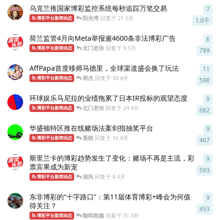
乌克兰推国家博彩监控系统每秒追踪万笔交易
7
7
条
阳光湾
回复于
21 5月
博彩平台新闻动态
1.0千
荷兰监管4月向Meta举报逾4600条非法博彩广告
6
6
条
北门老张
回复于
9 5月
博彩平台新闻动态
789
AffPapa首度移师马德里，全球渠道盛会换了玩法
11
11
周杰
回复于
30 4月
博彩平台新闻动态
598
环球娱乐马尼拉的业绩拖累了日本IR投标的观望态度
9
9
条
北门老张
回复于
24 4月
博彩平台新闻动态
682
华盛顿特区推在线赌场法案剑指抽奖平台
9
9
条
晨晓
回复于
16 4月
博彩平台新闻动态
467
斯里兰卡的博彩趋势发生了变化：赌场不再是主流，彩
9
9
条
票宾果成为新宠
593
湖风
回复于
8 4月
博彩平台新闻动态
东非博彩的“十字路口”：第11届体育博彩+峰会为何值
9
9
条
得关注？
453
咖啡跑腿
回复于
31 3月
博彩平台新闻动态