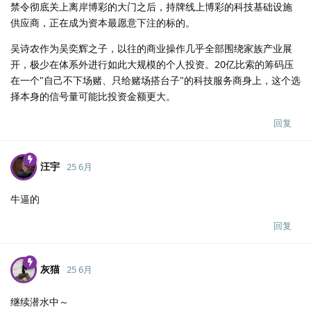
禁令彻底关上离岸博彩的大门之后，持牌线上博彩的科技基础设施
供应商，正在成为资本最愿意下注的标的。
吴诗农作为吴奕辉之子，以往的商业操作几乎全部围绕家族产业展
开，极少在体系外进行如此大规模的个人投资。20亿比索的筹码压
在一个"自己不下场赌、只给赌场搭台子"的科技服务商身上，这个选
择本身的信号量可能比投资金额更大。
回复
汪宇
25 6月
牛逼的
回复
灰猫
25 6月
继续潜水中～