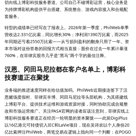
切向线上博彩科技服务赛道。公司自己不碰博彩运营，核心业务是
为持牌博彩机构提供平台搭建、系统整合、游戏内容接入和合规配
套服务。
转型的成绩单已经写在了报表上。2026年第一季度，PhilWeb单季
营收达2.331亿比索，同比增长30%；净利润1390万比索，而2025
年同期还亏着2550万比索——从亏损到盈利的翻身只用了一年。资
本市场对这份答卷的回报方式相当直接：股价在过去一年累计暴涨
760%，在菲律宾股市几乎是"黑马"两个字的最佳注释。
汉恩、冈田马尼拉都在客户名单上，博彩科
技赛道正在聚拢
业务端的推进速度同样在给估值加码。PhilWeb近期接连签下了汉
恩赌场度假村、菲律宾丰博、冈田马尼拉等头部机构，为其搭建线
上博彩平台、提供技术运维和游戏资源对接，同时协助完成合规整
改和市场运营推广。关注PASA官网的读者应该注意到，菲律宾线上
博彩科技服务赛道正在经历一轮明显的资本聚拢——此前DigiPlus
以16亿港元可转债切入IEC和LaVie项目，现在吴诗农以个人身份20
亿比索押注PhilWeb，两笔交易在逻辑上指向同一个判断：在POGO