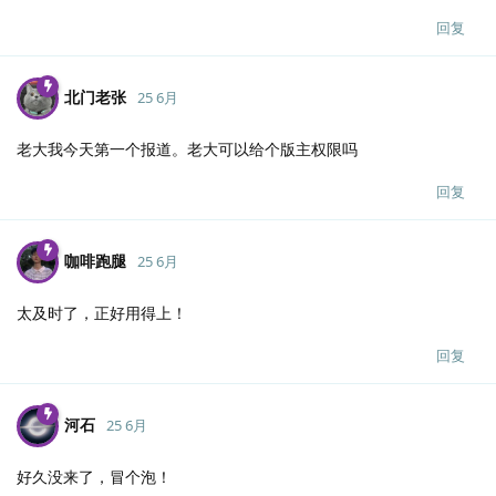
回复
北门老张
25 6月
老大我今天第一个报道。老大可以给个版主权限吗
回复
咖啡跑腿
25 6月
太及时了，正好用得上！
回复
河石
25 6月
好久没来了，冒个泡！