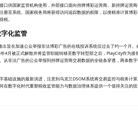
部接口供国家监管机构使用，外部接口面向持牌博彩运营商。新持牌运营商
注册至系统。国家税务局将获得访问追踪数据的权限，以便精准计算博彩
得税。
数字化监管
ty上月推出旨在加速公众举报非法博彩广告的在线投诉系统仅过去了约一个月
年4月被正式解散并将监管职能转移至数字转型部之后，PlayCity作为
。从非法广告的公众举报到持牌运营商交易数据的全链条穿透，两条数字
字基础设施的最新演进，注意到乌克兰DSOM系统将交易监控与税务计算
何在数字化时代重塑税收监管能力与数据治理体系提供一个值得关注的技