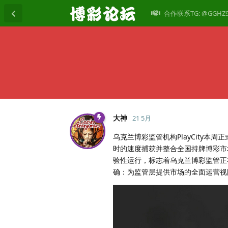
合作联系TG: @GGHZ
大神
21 5月
乌克兰博彩监管机构PlayCity
时的速度捕获并整合全国持牌博彩市
验性运行，标志着乌克兰博彩监管正
确：为监管层提供市场的全面运营视