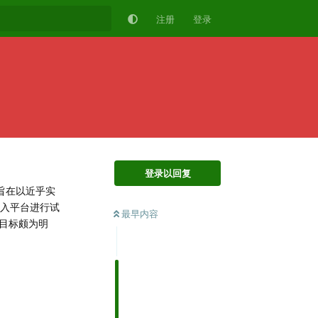
注册
登录
登录以回复
台旨在以近乎实
接入平台进行试
最早内容
目标颇为明