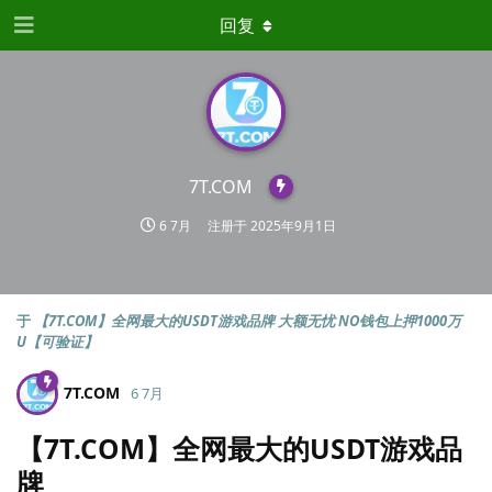
回复
7T.​COM
6 7月
注册于
2025年9月1日
于
【7T.COM】全网最大的USDT游戏品牌 大额无忧 NO钱包上押1000万
U【可验证】
7T.​COM
6 7月
【7T.COM】全网最大的USDT游戏品
牌