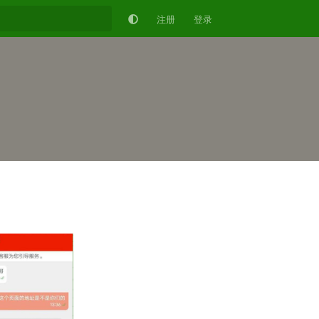
注册
登录