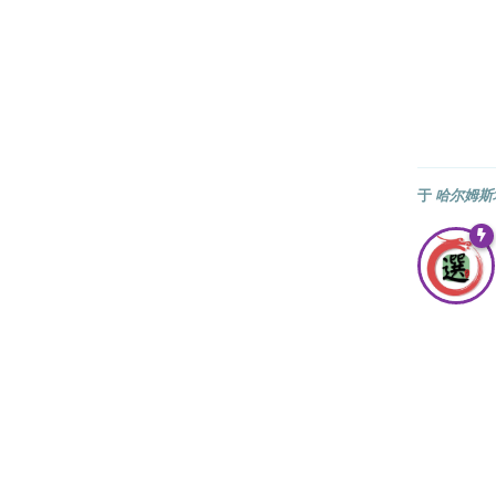
于
哈尔姆斯塔德