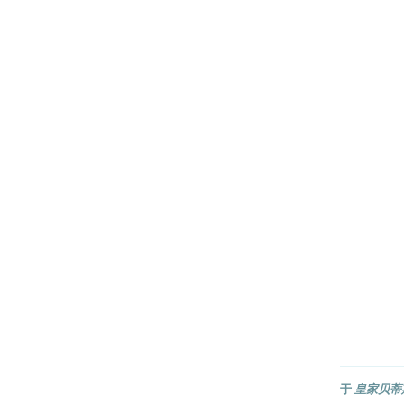
于
皇家贝蒂斯V