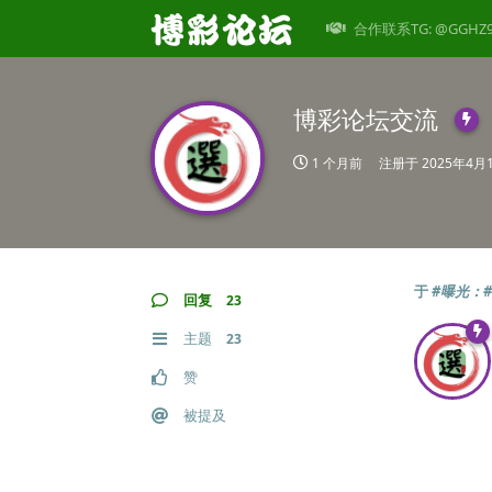
合作联系TG: @GGHZ
博彩论坛交流
1 个月前
注册于
2025年4月
于
#曝光：#
回复
23
主题
23
赞
被提及