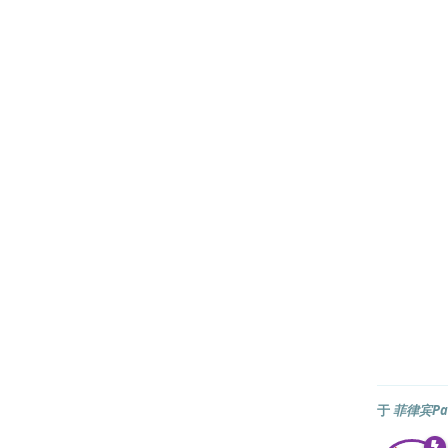
于
菲律宾P