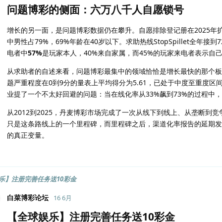
问题博彩的侧面：六万八千人自愿锁号
增长的另一面，是问题博彩数据仍在攀升。自愿排除登记册在2025年扩大至
中男性占79%，69%年龄在40岁以下。求助热线StopSpillet全年
电者中
57%
是玩家本人，40%来自家属，而45%的玩家来电者表示自
从求助者的自述来看，问题博彩最集中的领域恰恰是增长最快的那个板
题严重程度在0到9分的量表上平均得分为5.61，已处于中度至重度区
业提了一个不太好回避的问题：当在线化率从33%飙到73%的过程中
从2012到2025，丹麦博彩市场完成了一次从线下到线上、从垄断到
只是这条路线上的一个里程碑，而里程碑之后，渠道化率报告的延期发
的真正变量。
乐】注册完善任务送10彩金
白菜博彩论坛
16 6月
【全球娱乐】注册完善任务送10彩金