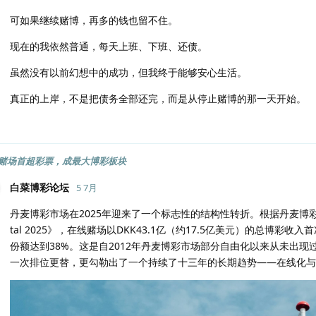
可如果继续赌博，再多的钱也留不住。
现在的我依然普通，每天上班、下班、还债。
虽然没有以前幻想中的成功，但我终于能够安心生活。
真正的上岸，不是把债务全部还完，而是从停止赌博的那一天开始。
赌场首超彩票，成最大博彩板块
白菜博彩论坛
5 7月
丹麦博彩市场在2025年迎来了一个标志性的结构性转折。根据丹麦博彩管理局
tal 2025》，在线赌场以DKK43.1亿（约17.5亿美元）的总博
份额达到38%。这是自2012年丹麦博彩市场部分自由化以来从未出现
一次排位更替，更勾勒出了一个持续了十三年的长期趋势——在线化与