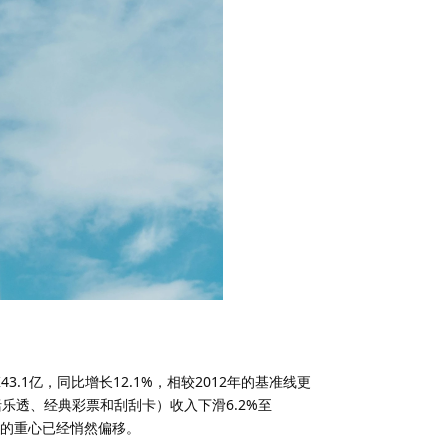
.1亿，同比增长12.1%，相较2012年的基准线更
乐透、经典彩票和刮刮卡）收入下滑6.2%至
场的重心已经悄然偏移。