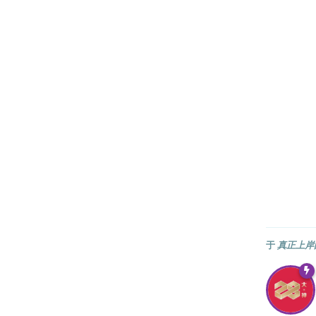
于
真正上岸