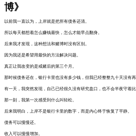
博》
以前我一直以为，上岸就是把所有债务还清。
所以每天都想着怎么赚钱最快，怎么才能早点翻身。
后来我才发现，这种想法和赌博时没有区别。
因为我还是希望用最快的方法解决问题。
真正让我改变的是戒赌后的第三个月。
那时候债务还在，银行卡里也没有多少钱，但我已经整整九十天没有再
有一天，我突然发现，自己已经很久没有研究盘口，也不会半夜守着比
那一刻，我第一次感受到什么叫轻松。
后来我明白，上岸不是银行卡里的数字，而是内心终于恢复了平静。
债务可以慢慢还。
收入可以慢慢增加。