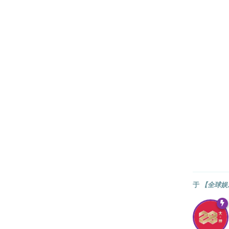
于
【全球娱