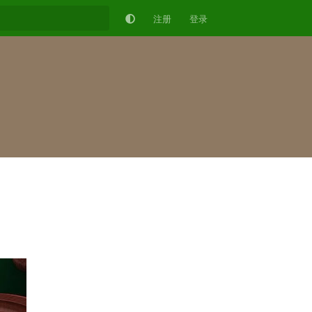
注册
登录