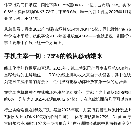
体育博彩同样承压，同比下降11.5%至DKK21.3亿，占市场19%。实
6.8%；实体赌场DKK3.78亿，下降5.6%。唯一的新面孔是2025年
开局，占比不到1%。
从总量看，丹麦2025年博彩市场总GGR为DKK115亿，同比微降1%（减
年价格水平后，该数字较2012年基准线低4.9%——也就是说，剔除
事主要集中在线上这一个方向上。
手机主宰一切：73%的钱从移动端来
线上化率的数据更加直观。2025年，线上博彩已占丹麦市场总GGR的7
是移动端的主导地位——73%的线上博彩收入来自手机设备，其中在线
为绝对主流渠道的背景下，任何没有把移动体验放在第一位的运营商，
在线老虎机是整个在线赌场板块的绝对核心，贡献了线上赌场GGR的82
约6%（分别为DKK2.46亿和DKK2.67亿），在老虎机面前几乎可以
行业供给端也在持续扩容。截至2025年底，丹麦博彩管理局累计发放1
3张收入上限DKK100万的临时许可），体育博彩牌照27张。Digit
官阿尔沙克·穆拉江将这一突破形容为"在欧洲增长战略中具有特别意义