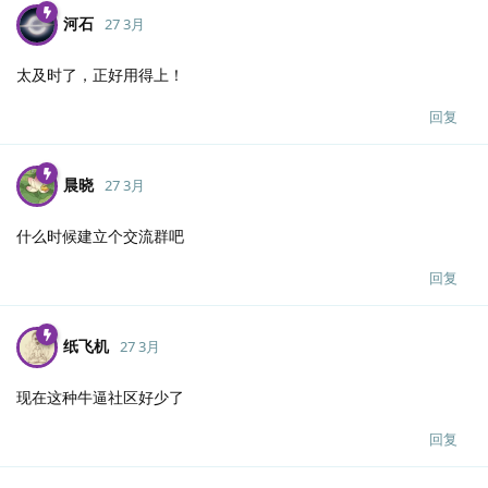
河石
27 3月
太及时了，正好用得上！
回复
晨晓
27 3月
什么时候建立个交流群吧
回复
纸飞机
27 3月
现在这种牛逼社区好少了
回复