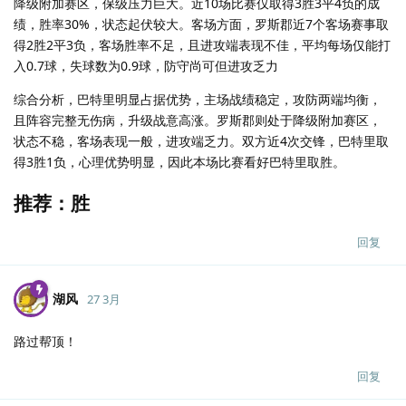
降级附加赛区，保级压力巨大。近10场比赛仅取得3胜3平4负的成
绩，胜率30%，状态起伏较大。客场方面，罗斯郡近7个客场赛事取
得2胜2平3负，客场胜率不足，且进攻端表现不佳，平均每场仅能打
入0.7球，失球数为0.9球，防守尚可但进攻乏力
综合分析，巴特里明显占据优势，主场战绩稳定，攻防两端均衡，
且阵容完整无伤病，升级战意高涨。罗斯郡则处于降级附加赛区，
状态不稳，客场表现一般，进攻端乏力。双方近4次交锋，巴特里取
得3胜1负，心理优势明显，因此本场比赛看好巴特里取胜。
推荐：胜
回复
湖风
27 3月
路过帮顶！
回复