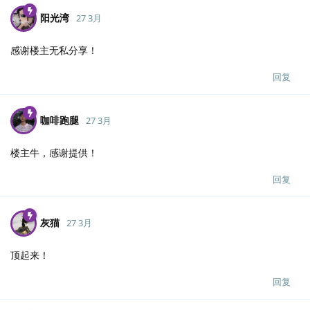
阳光湾
27 3月
感谢楼主无私分享！
回复
咖啡跑腿
27 3月
楼主牛，感谢提供！
回复
灰猫
27 3月
顶起来！
回复