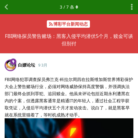
3
/
7
条
博彩平台新闻动态
FBI网络探员警告赌场：黑客入侵平均潜伏5个月，赎金可谈
但别付
白嫖论坛
9 3月
FBI网络犯罪调查探员弗兰克·科拉尔周四在拉斯维加斯世界博彩保护
大会上警告赌场行业，必须对网络威胁保持高度警惕，并强调执法
部门最终会抓到罪犯、追回赎金。他虽未评论包括近期永利遭黑在
内的个案，但透露黑客通常是精通IT的年轻人，通过社会工程学获
取凭证，入侵后平均潜伏五个月才发动攻击。说白了，就是黑客早
就在系统里猫着了，等时机成熟才动手。