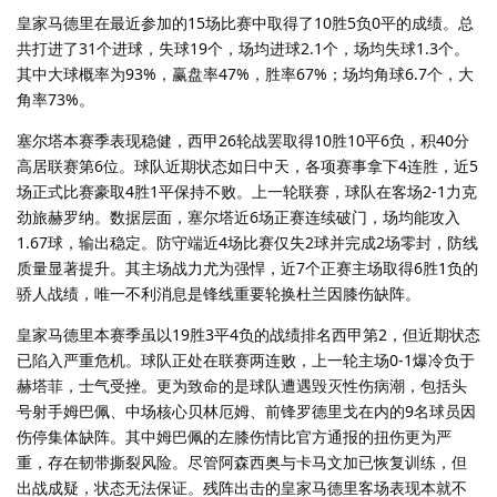
皇家马德里在最近参加的15场比赛中取得了10胜5负0平的成绩。总
共打进了31个进球，失球19个，场均进球2.1个，场均失球1.3个。
其中大球概率为93%，赢盘率47%，胜率67%；场均角球6.7个，大
角率73%。
塞尔塔本赛季表现稳健，西甲26轮战罢取得10胜10平6负，积40分
高居联赛第6位。球队近期状态如日中天，各项赛事拿下4连胜，近5
场正式比赛豪取4胜1平保持不败。上一轮联赛，球队在客场2-1力克
劲旅赫罗纳。数据层面，塞尔塔近6场正赛连续破门，场均能攻入
1.67球，输出稳定。防守端近4场比赛仅失2球并完成2场零封，防线
质量显著提升。其主场战力尤为强悍，近7个正赛主场取得6胜1负的
骄人战绩，唯一不利消息是锋线重要轮换杜兰因膝伤缺阵。
皇家马德里本赛季虽以19胜3平4负的战绩排名西甲第2，但近期状态
已陷入严重危机。球队正处在联赛两连败，上一轮主场0-1爆冷负于
赫塔菲，士气受挫。更为致命的是球队遭遇毁灭性伤病潮，包括头
号射手姆巴佩、中场核心贝林厄姆、前锋罗德里戈在内的9名球员因
伤停集体缺阵。其中姆巴佩的左膝伤情比官方通报的扭伤更为严
重，存在韧带撕裂风险。尽管阿森西奥与卡马文加已恢复训练，但
出战成疑，状态无法保证。残阵出击的皇家马德里客场表现本就不