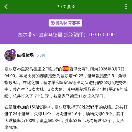
3
/
7
条
博彩体育赛事
塞尔塔 vs 皇家马德里 (🇪🇸西甲) - 03/07 04:00
纵横赌场
6 3月
塞尔塔vs皇家马德里之间进行的
西甲比赛时间为2026年3月7日
04:00。本场比赛的赛前指数为塞尔塔+0.25，进球数指数2.5，角球
指数9.5。在此之前，塞尔塔和皇家马德里两队进行的26次历史交锋
中，共产生了3次大球，3次大角。其中塞尔塔取得了1胜1平3负的成
绩，总共打入了 7个进球，被皇家马德里11次攻入球门。
在最近参加的15场比赛中，塞尔塔取得了8胜2负5平的成绩。总共打
进了24个进球，失球14个，场均进球1.6个，场均失球0.9个。其中
大球概率为100%，赢盘率53%，胜率53%；场均角球4.3个，大角
率40%。