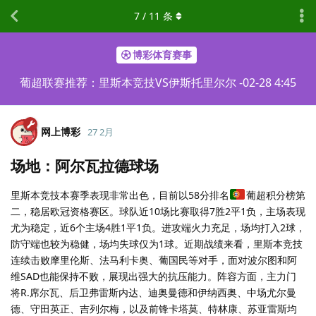
7
/
11
条
博彩体育赛事
葡超联赛推荐：里斯本竞技VS伊斯托里尔尔 -02-28 4:45
网上博彩
27 2月
场地：阿尔瓦拉德球场
里斯本竞技本赛季表现非常出色，目前以58分排名
葡超积分榜第
二，稳居欧冠资格赛区。球队近10场比赛取得7胜2平1负，主场表现
尤为稳定，近6个主场4胜1平1负。进攻端火力充足，场均打入2球，
防守端也较为稳健，场均失球仅为1球。近期战绩来看，里斯本竞技
连续击败摩里伦斯、法马利卡奥、葡国民等对手，面对波尔图和阿
维SAD也能保持不败，展现出强大的抗压能力。阵容方面，主力门
将R.席尔瓦、后卫弗雷斯内达、迪奥曼德和伊纳西奥、中场尤尔曼
德、守田英正、吉列尔梅，以及前锋卡塔莫、特林康、苏亚雷斯均