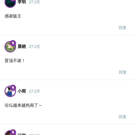
李明
27 2月
感谢版主
回复
晨晓
27 2月
置顶不谢！
回复
小雨
27 2月
论坛越来越热闹了～
回复