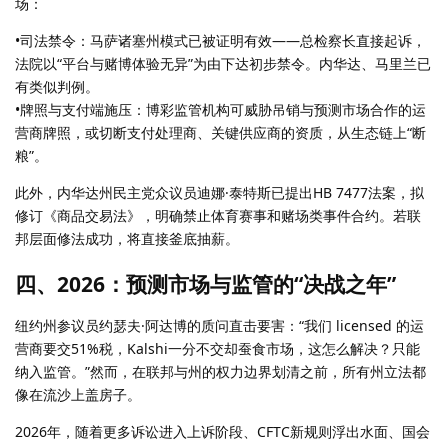
场：
•司法禁令：马萨诸塞州模式已被证明有效——总检察长直接起诉，
法院以“平台与赌博体验无异”为由下达初步禁令。内华达、马里兰已
有类似判例。
•牌照与支付端施压：博彩监管机构可威胁吊销与预测市场合作的运
营商牌照，或切断支付处理商、关键供应商的资质，从生态链上“断
粮”。
此外，内华达州民主党众议员迪娜·泰特斯已提出HB 7477法案，拟
修订《商品交易法》，明确禁止体育赛事和赌场类事件合约。若联
邦层面修法成功，将直接釜底抽薪。
四、2026：预测市场与监管的“决战之年”
纽约州参议员约瑟夫·阿达博的质问直击要害：“我们 licensed 的运
营商要交51%税，Kalshi一分不交却蚕食市场，这怎么解决？只能
纳入监管。”然而，在联邦与州的权力边界划清之前，所有州立法都
像在流沙上盖房子。
2026年，随着更多诉讼进入上诉阶段、CFTC新规则浮出水面、国会