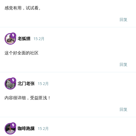
感觉有用，试试看。
回复
老狐狸
15 2月
这个好全面的社区
回复
北门老张
15 2月
内容很详细，受益匪浅！
回复
咖啡跑腿
15 2月