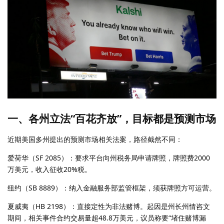
一、各州立法“百花齐放”，目标都是预测市场
近期美国多州提出的预测市场相关法案，路径截然不同：
爱荷华（SF 2085）：要求平台向州税务局申请牌照，牌照费2000
万美元，收入征收20%税。
纽约（SB 8889）：纳入金融服务部监管框架，须获牌照方可运营。
夏威夷（HB 2198）：直接定性为非法赌博。起因是州长州情咨文
期间，相关事件合约交易量超48.8万美元，议员称要“堵住赌博漏