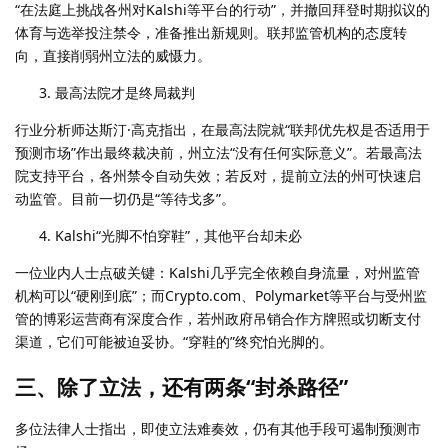
“在法庭上挑战各州对Kalshi等平台的行动”，并撤回拜登时期拟议的
体育与选举投注禁令，准备推出新规则。联邦监管机构的态度转
向，直接削弱州立法的威慑力。
最高法院才是终局裁判
行业分析师达斯汀·高克指出，在最高法院就“联邦优先权是否适用于
预测市场”作出最终裁决前，州立法“没有任何实际意义”。若最高法
院支持平台，各州禁令自动失效；若反对，提前立法的州可快速启
动监管。目前一切仍是“等待戈多”。
Kalshi“光脚不怕穿鞋”，其他平台却未必
一位业内人士点破关键：Kalshi几乎完全依赖自身流量，对州监管
机构可以“硬刚到底”；而Crypto.com、Polymarket等平台与受州监
管的博彩运营商有深度合作，若州政府吊销合作方牌照或切断支付
渠道，它们可能被迫妥协。“穿鞋的”终究怕光脚的。
三、除了立法，还有两条“封杀路径”
多位法律人士指出，即使立法难奏效，仍有其他手段可遏制预测市