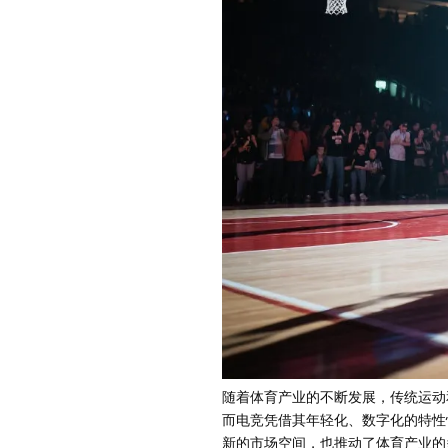
随着体育产业的不断发展，传统运动
而电竞凭借其年轻化、数字化的特性
新的市场空间，也推动了体育产业的