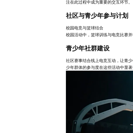
注在此过程中成为重要的交互环节。
社区与青少年参与计划
校园电竞与篮球结合
校园活动中，篮球训练与电竞比赛并
青少年社群建设
社区赛事结合线上电竞互动，让青少
少年群体的参与度在这些活动中显著