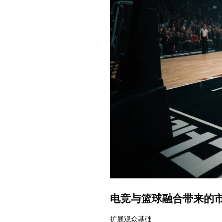
电竞与篮球融合带来的
扩展观众基础