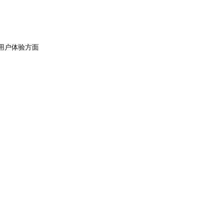
用户体验方面