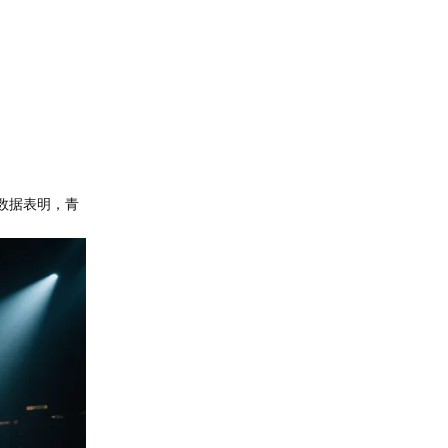
数据表明，青