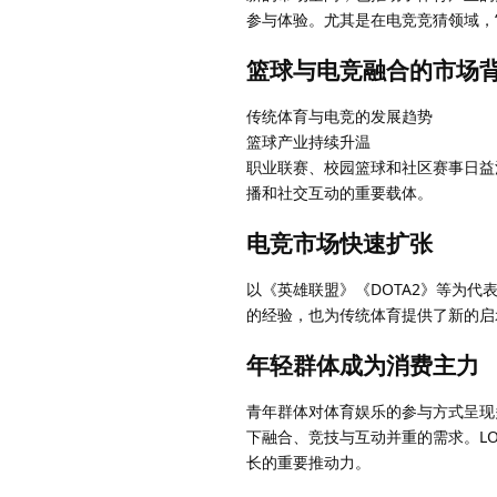
参与体验。尤其是在电竞竞猜领域，
篮球与电竞融合的市场
传统体育与电竞的发展趋势
篮球产业持续升温
职业联赛、校园篮球和社区赛事日益
播和社交互动的重要载体。
电竞市场快速扩张
以《英雄联盟》《DOTA2》等为
的经验，也为传统体育提供了新的启
年轻群体成为消费主力
青年群体对体育娱乐的参与方式呈现
下融合、竞技与互动并重的需求。L
长的重要推动力。