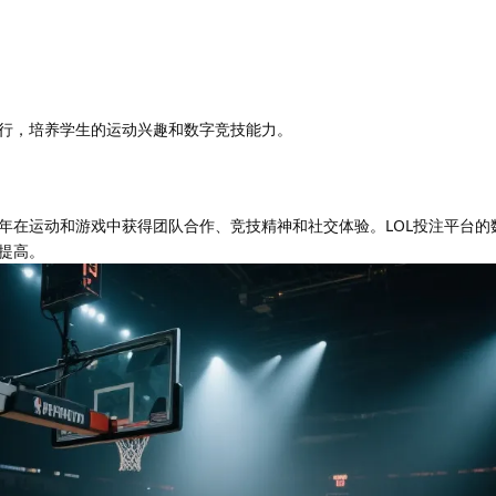
行，培养学生的运动兴趣和数字竞技能力。
年在运动和游戏中获得团队合作、竞技精神和社交体验。LOL投注平台的
提高。