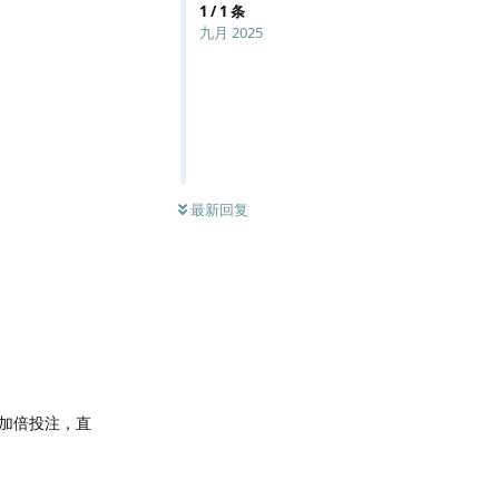
1
/
1
条
九月 2025
最新回复
加倍投注，直