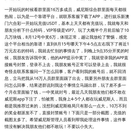
一开始玩的时候看群里面16万多成员，威尼斯综合群里面每天都很
热闹，以为是一个靠谱平台，就联系客服下载了APP，进行娱乐新澳
门六合彩一开始玩充值USDT，基本上天天都有充值玩，我就每天和
朋友分析下什么特码，VIP等级是VIP7。玩了大概半个月前后输了10
几万块钱，8月12号中奖6万，体现正常，越让我放松了警惕，感觉
这个平台相当的靠谱！直到8月15号哪天下午4-5点左右我下了将近1
万元左右的特码，我就去忙别的事情去了，到晚上9点35分开奖的时
候，我朋友告诉我中奖，他的APP提示中奖了，我就登录我的APP直
接账号封禁，登录不上去，我朋友账号正常可以登录上去，我就很
奇怪去联系客服问一下怎么回事，客户看到我的账号后，就不回消
息，立马把我从16万人员群里面踢了出去，我要另外朋友去群里面
问怎么回事，结果进群说到我这个事情立马踢出群，玩了差不多一
个月在里面输了钱，一中奖就封号，最近几天我朋友他们都不敢在
威尼斯app下注了，怕被黑，我身上4-5个人都在玩威尼斯人，而且
都是我推荐过来的，没想到威尼斯格局只有那么一点大，10万不到
的奖金都派发不了，直接封禁账号！下面只是一部分截图，充值的
截图太多了。希望威尼斯管理人员看到帮我处理这件事情，这件事
情没有解决我朋友他们都不敢玩！不要以小失大。