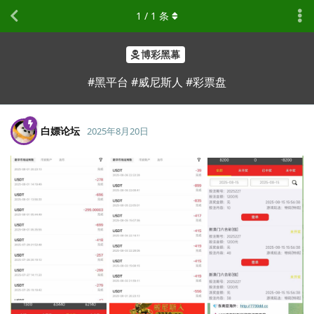
1
/
1
条
博彩黑幕
#黑平台 #威尼斯人 #彩票盘
白嫖论坛
2025年8月20日