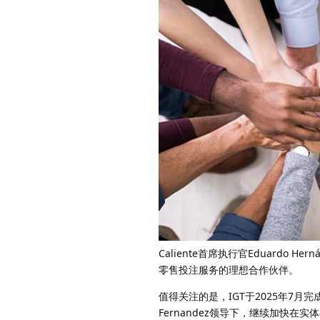
Caliente首席执行官Eduardo H
零售投注服务的理想合作伙伴。
值得关注的是，IGT于2025年7月完
Fernandez领导下，继续加快在