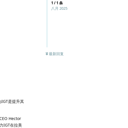
1
/
1
条
八月 2025
最新回复
认为IGT是提升其
 Hector
力IGT在拉美