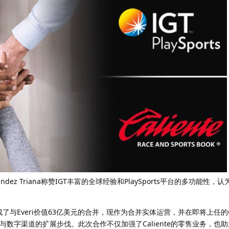
ernández Triana称赞IGT丰富的全球经验和PlaySports平台的多功能性，
成了与Everi价值63亿美元的合并，现作为合并实体运营，并在即将上任的CEO
实体与数字渠道的扩展步伐。此次合作不仅加强了Caliente的零售业务，也助