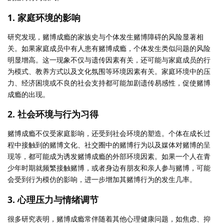
1.
家庭环境的影响
研究发现，赌博成瘾的家族史与个体发生赌博障碍的风险显著相
关。如果家庭成员中有人患有赌博成瘾，个体发生类似问题的风险
明显增高。这一现象不仅与遗传因素有关，还可能与家庭成员的行
为模式、教养方式以及文化氛围等环境因素有关。家庭环境中的压
力、经济困境或不良的社会支持都可能加剧遗传易感性，促使赌博
成瘾的出现。
2.
社会环境与行为习得
赌博成瘾不仅受家庭影响，还受到社会环境的塑造。个体在成长过
程中接触到的赌博文化、社交圈中的赌博行为以及媒体对赌博的呈
现等，都可能成为诱发赌博成瘾的外部环境因素。如果一个人在青
少年时期就频繁接触赌博，或者身边有朋友和亲人参与赌博，可能
会受到行为模仿的影响，进一步增加其赌博行为的发生几率。
3.
心理压力与情绪调节
很多研究表明，赌博成瘾常伴随着其他心理健康问题，如焦虑、抑