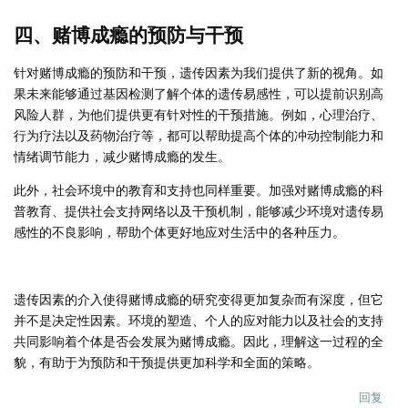
四、赌博成瘾的预防与干预
针对赌博成瘾的预防和干预，遗传因素为我们提供了新的视角。如
果未来能够通过基因检测了解个体的遗传易感性，可以提前识别高
风险人群，为他们提供更有针对性的干预措施。例如，心理治疗、
行为疗法以及药物治疗等，都可以帮助提高个体的冲动控制能力和
情绪调节能力，减少赌博成瘾的发生。
此外，社会环境中的教育和支持也同样重要。加强对赌博成瘾的科
普教育、提供社会支持网络以及干预机制，能够减少环境对遗传易
感性的不良影响，帮助个体更好地应对生活中的各种压力。
遗传因素的介入使得赌博成瘾的研究变得更加复杂而有深度，但它
并不是决定性因素。环境的塑造、个人的应对能力以及社会的支持
共同影响着个体是否会发展为赌博成瘾。因此，理解这一过程的全
貌，有助于为预防和干预提供更加科学和全面的策略。
回复