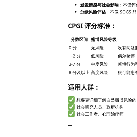
涵盖情感与社会影响
：不仅评
分级风险评估
：不像 SOGS
CPGI 评分标准
：
分数区间
赌博风险等级
0 分
无风险
没有问题
1-2 分
低风险
偶尔赌博
3-7 分
中度风险
赌博行为
8 分及以上
高度风险
很可能患
适用人群
：
想要更详细了解自己赌博风险的
社会研究人员、政府机构
社会工作者、心理治疗师
—