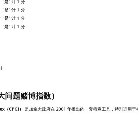
“是” 计 1 分
“是” 计 1 分
？
“是” 计 1 分
“是” 计 1 分
士
加拿大问题赌博指数）
ndex（CPGI）
是加拿大政府在 2001 年推出的一套筛查工具，特别适用