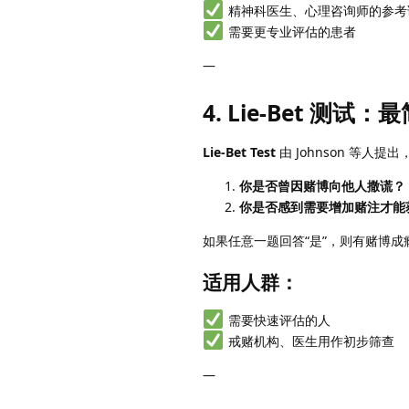
精神科医生、心理咨询师的参考
需要更专业评估的患者
—
4. Lie-Bet 测
Lie-Bet Test
由 Johnson 等人
你是否曾因赌博向他人撒谎？
你是否感到需要增加赌注才能
如果任意一题回答“是”，则有赌博
适用人群
：
需要快速评估的人
戒赌机构、医生用作初步筛查
—