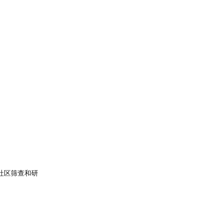
于社区筛查和研