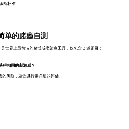
诊断标准
试：最简单的赌瘾自测
提出，是世界上最简洁的赌博成瘾筛查工具，仅包含 2 道题目：
获得相同的刺激感？
成瘾的风险，建议进行更详细的评估。