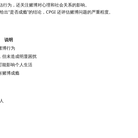
估行为，还关注赌博对心理和社会关系的影响。
 只给出“是否成瘾”的结论，CPGI 还评估赌博问题的严重程度。
说明
赌博行为
，但未造成明显困扰
可能影响个人生活
有赌博成瘾
人