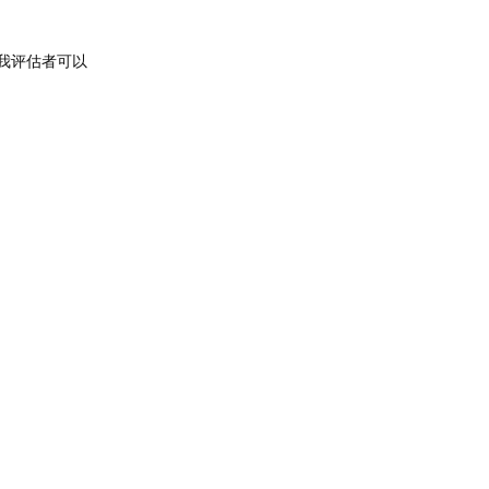
自我评估者可以