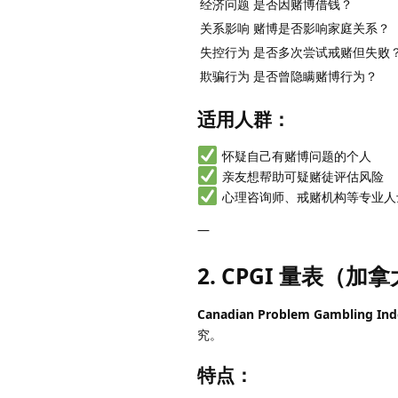
经济问题
是否因赌博借钱？
关系影响
赌博是否影响家庭关系？
失控行为
是否多次尝试戒赌但失败
欺骗行为
是否曾隐瞒赌博行为？
适用人群
：
怀疑自己有赌博问题的个人
亲友想帮助可疑赌徒评估风险
心理咨询师、戒赌机构等专业人
—
2. CPGI 量表（
Canadian Problem Gambling I
究。
特点
：