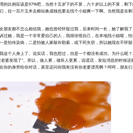
理的比例应该是97%吧，当然十五岁下的不算，六十岁以上的不算，剩下
们，拉一百斤玉米去粮站换成钱也要去找个小姐爽一下啊。当然我是在剩
女朋友都不怎么相信我，她也曾经怀疑过我，后来时间一长，她了解我了
诉过她，我是一个非常爱自己的人，我很珍惜自己，在本地找小姐呢，怕
一是怕传染病，二是怕被人家敲诈勒索，或下药失窃，所以她现在不怀疑
我这个人身上了。说实话，我也想过，但是一个都没有成功。为什么呢？
被老婆发现了”。所以，做人累，做坏人更累，说谎话，发短消息的时候还
在你的身旁给你对话，甚至还问你我有没有你老婆漂亮啊？呵呵，朋友们