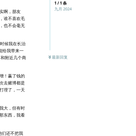
1
/
1
条
九月 2024
实啊，朋友
，谁不喜欢毛
，也不会毫无
那时候我在长治
能给我带来一
最新回复
事和附近几个商
增！赢了钱的
次去赌博都是
打理了，一天
我大，但有时
那东西，我看
胞们还不把我