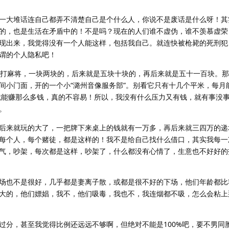
一大堆话连自己都弄不清楚自己是个什么人，你说不是废话是什么呀！其
的，也是生活在矛盾中的！不是吗？现在的人们谁不虚伪，谁不羡慕虚荣
现出来，我觉得没有一个人能这样，包括我自己。就连快被枪毙的死刑犯
谓的个人隐私吧！
是打麻将，一块两块的，后来就是五块十块的，再后来就是五十一百块。
间小门面，开的一个小“潞州音像服务部”。别看它只有十几个平米，每月
年就能赚那么多钱，真的不容易！所以，我没有什么压力又有钱，就有事没
。
后来就玩的大了，一把牌下来桌上的钱就有一万多，再后来就三四万的递
每个人，每个赌徒，都是这样的！我不是给自己找什么借口，其实我每一
气，吵架，每次都是这样，吵架了，什么都没有心情了，生意也不好好的
场也不是很好，几乎都是妻离子散，或都是很不好的下场，他们年龄都比
大的，他们嫖娼，我不，他们吸毒，我也不，我连烟都不吸，怎么会粘上
过分，甚至我觉得比例还远远不够啊，但绝对不能是100%吧，要不男同