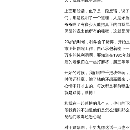
人，我真的说不清楚。
上面那段话，似乎是一段废话，说了
们，那是说明了一个道理，人是矛盾
爷爷啊？有多少人能把真正的自我展
保留的说出他所有的秘密，这就是所
20岁的时候，我学会了赌博，开始
市潞州剧院工作，自己承包着楼下一
万多的纯利润啊，要知道在1995
店的老板们在一起打麻将，爬三等等
开始的时候，我们都带千把块钱玩，
时候还想赢，输了钱的还想赢回来，
心情不好才去的。每次都是和前妻生
就是赌博，赌博！
和我在一起赌博的几个人，他们的下
候我真的不知道他们是怎么活到那么
见他们吸毒还恶心呢！
对于嫖娼啊，十男九嫖这话一点也不