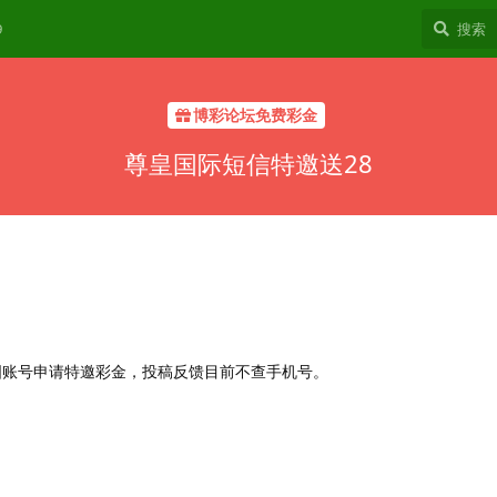
9
博彩论坛免费彩金
尊皇国际短信特邀送28
图账号申请特邀彩金，投稿反馈目前不查手机号。