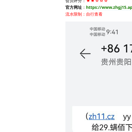
会员评分：
★★☆☆☆
官方网址
：
https://www.zhgj15.a
流水限制：自行查看