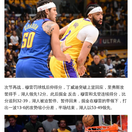
次节再战，穆雷罚球线后仰得分，丁威迪突破上篮回应，里弗斯攻
筐得手，湖人领先12分。此后掘金 反击，穆雷和戈登连续得分，比
分追到32-39，湖人被迫暂停。暂停回来，掘金在穆雷的带领下，打
出一波13-6的攻势缩小分差，半场结束，湖人以53-49领先。