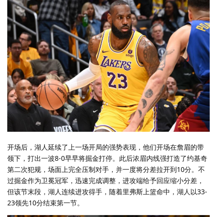
开场后，湖人延续了上一场开局的强势表现，他们开场在詹眉的带
领下，打出一波8-0早早将掘金打停。此后浓眉内线强打造了约基奇
第二次犯规，场面上完全压制对手，并一度将分差拉开到10分。不
过掘金作为卫冕冠军，迅速完成调整，进攻端给予回应缩小分差，
但该节末段，湖人连续进攻得手，随着里弗斯上篮命中，湖人以33-
23领先10分结束第一节。