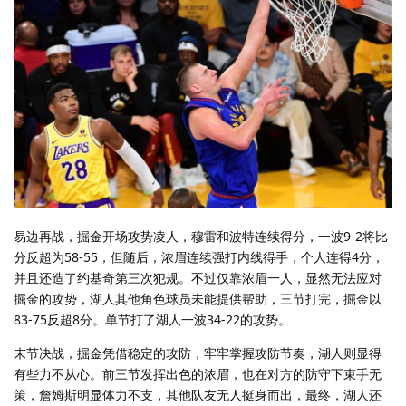
易边再战，掘金开场攻势凌人，穆雷和波特连续得分，一波9-2将比
分反超为58-55，但随后，浓眉连续强打内线得手，个人连得4分，
并且还造了约基奇第三次犯规。不过仅靠浓眉一人，显然无法应对
掘金的攻势，湖人其他角色球员未能提供帮助，三节打完，掘金以
83-75反超8分。单节打了湖人一波34-22的攻势。
末节决战，掘金凭借稳定的攻防，牢牢掌握攻防节奏，湖人则显得
有些力不从心。前三节发挥出色的浓眉，也在对方的防守下束手无
策，詹姆斯明显体力不支，其他队友无人挺身而出，最终，湖人还