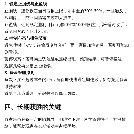
1. 设定止损线与止盈线
止损线：建议设定当日亏损上限，如本金的30%-50%。一旦触及，
即刻停手，防止因情绪失控加大损失。
止盈线：达到既定盈利目标（如50%或100%收益）后应适时收手，
避免因贪心而回吐利润。
2. 控制心态与投注节奏
避免“翻本心态”：连输后冷静分析，而非盲目加注追损，否则可能加
剧亏损。
暂停观察：若牌局走势混乱或连续出现非预期结果，可暂停投注，
观察几轮再决定是否继续。
3. 资金管理原则
每次下注不超过本金的5%，确保即使遭遇短期连败，仍有充足资金
维持游戏。
避免全压或重注，分散投注以降低风险。
四、长期获胜的关键
百家乐虽具备一定的随机性，但理性下注、科学管理资金、控制情
绪，能帮助玩家在长期游戏中占据优势。