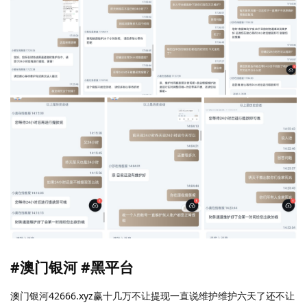
#澳门银河 #黑平台
澳门银河42666.xyz赢十几万不让提现一直说维护维护六天了还不让