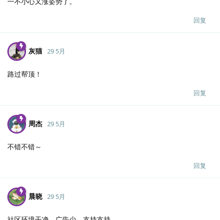
一不小心又涨姿势了。
回复
灰猫
29 5月
路过帮顶！
回复
周杰
29 5月
不错不错～
回复
晨晓
29 5月
社区环境干净，广告少，支持支持