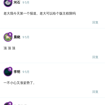
河石
9 5月
老大我今天第一个报道。老大可以给个版主权限吗
回复
晨晓
9 5月
顶 顶 顶
回复
李明
9 5月
一不小心又涨姿势了。
回复